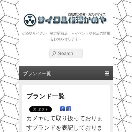
かめやサイクル 枚方駅前店 ～イベントやお店の情報
をお知らせします～
Search
Primary menu
Skip to primary content
Skip to secondary content
ブランド一覧
カメヤにて取り扱っておりま
すブランドを表記しておりま