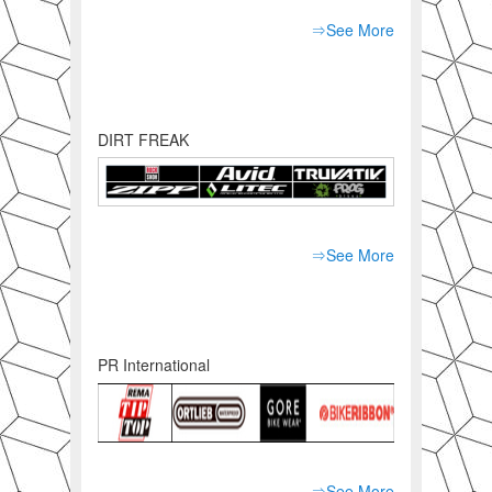
⇒See More
DIRT FREAK
⇒See More
PR International
⇒See More