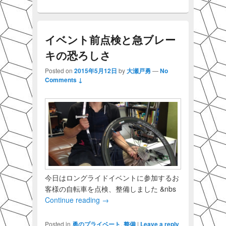
イベント前点検と急ブレー
キの恐ろしさ
Posted on
2015年5月12日
by
大瀬戸勇
—
No
Comments ↓
今日はロングライドイベントに参加するお
客様の自転車を点検、整備しました &nbs
Continue reading
→
Posted in
勇のプライベート
,
整備
|
Leave a reply