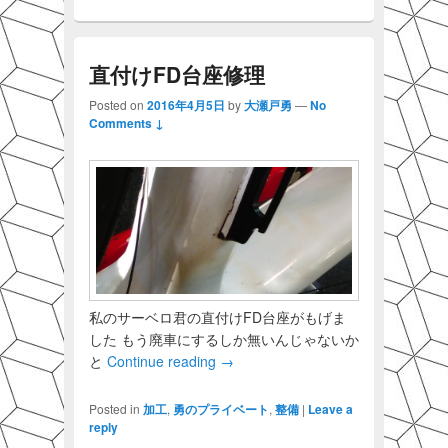
直付けFD台座修理
Posted on
2016年4月5日
by
大瀬戸勇
—
No
Comments ↓
私のサーベロ君の直付けFD台座がもげま
した もう廃車にするしか無いんじゃないか
と
Continue reading
→
Posted in
加工
,
勇のプライベート
,
整備
|
Leave a
reply