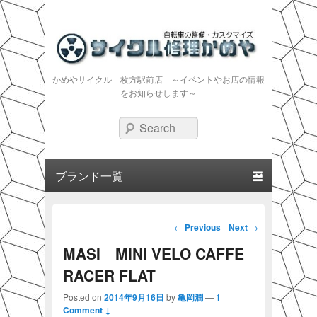
かめやサイクル 枚方駅前店 ～イベントやお店の情報
をお知らせします～
Search
Primary menu
Skip to primary content
Skip to secondary content
Post navigation
←
Previous
Next
→
MASI MINI VELO CAFFE
RACER FLAT
Posted on
2014年9月16日
by
亀岡潤
—
1
Comment ↓