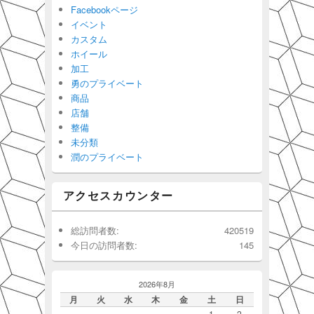
Facebookページ
イベント
カスタム
ホイール
加工
勇のプライベート
商品
店舗
整備
未分類
潤のプライベート
アクセスカウンター
総訪問者数:
420519
今日の訪問者数:
145
2026年8月
月
火
水
木
金
土
日
1
2