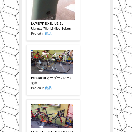
LAPIERRE XELIUS SL
Ultimate 70th Limited Edition
Posted in
商品
Panasonic オーダーフレーム
納車
Posted in
商品
LAPIERRE AUDACIO 500CP