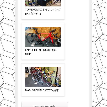
TOPEAK MTX トランクバッグ
DXP 取り付け
LAPIERRE XELIUS SL 500
MCP
MASI SPECIALE OTTO 納車
Load more posts