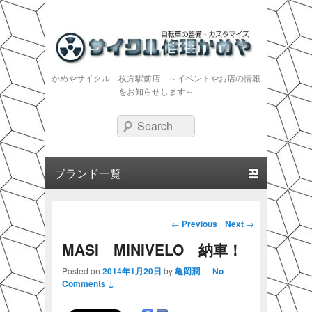
かめやサイクル 枚方駅前店 ～イベントやお店の情報
をお知らせします～
Search
Primary menu
Skip to primary content
Skip to secondary content
Post navigation
←
Previous
Next
→
MASI MINIVELO 納車！
Posted on
2014年1月20日
by
亀岡潤
—
No
Comments ↓