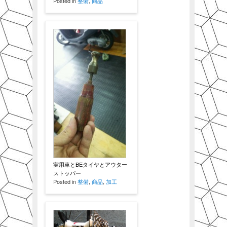
Posted in
整備
,
商品
実用車とBEタイヤとアウター
ストッパー
Posted in
整備
,
商品
,
加工