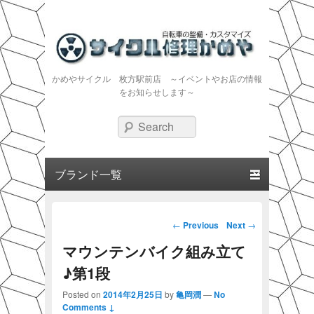
かめやサイクル 枚方駅前店 ～イベントやお店の情報
をお知らせします～
Search
Primary menu
Skip to primary content
Skip to secondary content
Post navigation
←
Previous
Next
→
マウンテンバイク組み立て
♪第1段
Posted on
2014年2月25日
by
亀岡潤
—
No
Comments ↓