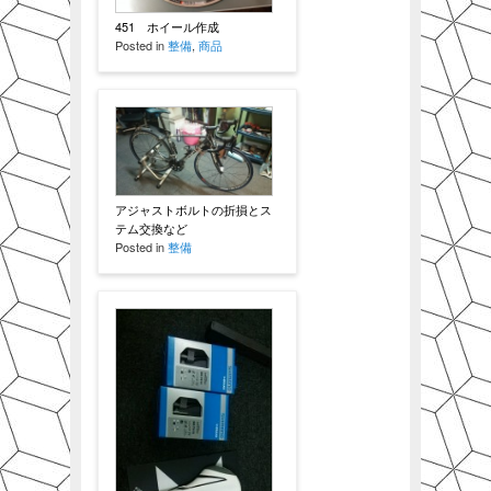
451 ホイール作成
Posted in
整備
,
商品
アジャストボルトの折損とス
テム交換など
Posted in
整備