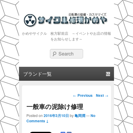
かめやサイクル 枚方駅前店 ～イベントやお店の情報
をお知らせします～
Search
Primary menu
Skip to primary content
Skip to secondary content
Post navigation
←
Previous
Next
→
一般車の泥除け修理
Posted on
2016年3月10日
by
亀岡潤
—
No
Comments ↓