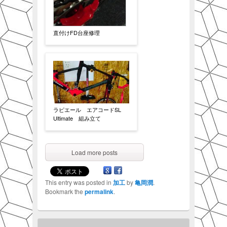
直付けFD台座修理
ラピエール エアコードSL
Ultimate 組み立て
Load more posts
This entry was posted in
加工
by
亀岡潤
.
Bookmark the
permalink
.