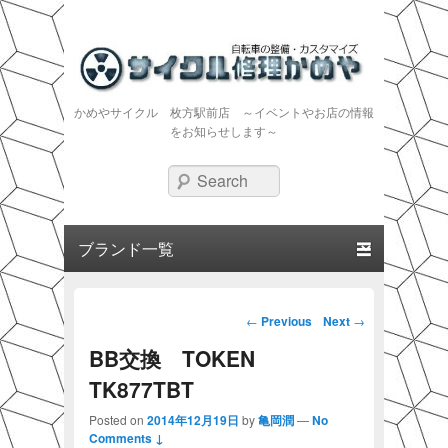
かめやサイクル 枚方駅前店 ～イベントやお店の情報
をお知らせします～
Search
Primary menu
Skip to primary content
Skip to secondary content
Post navigation
←
Previous
Next
→
BB交換 TOKEN
TK877TBT
Posted on
2014年12月19日
by
亀岡潤
—
No
Comments ↓