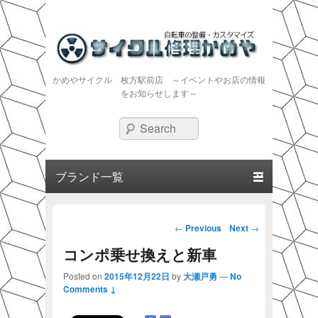
かめやサイクル 枚方駅前店 ～イベントやお店の情報
をお知らせします～
Search
Primary menu
Skip to primary content
Skip to secondary content
Post navigation
←
Previous
Next
→
コンポ乗せ換えと新車
Posted on
2015年12月22日
by
大瀬戸勇
—
No
Comments ↓