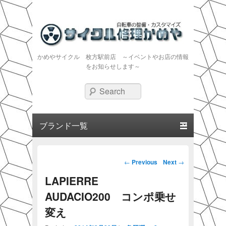
かめやサイクル 枚方駅前店 ～イベントやお店の情報
をお知らせします～
Search
Primary menu
Skip to primary content
Skip to secondary content
Post navigation
←
Previous
Next
→
LAPIERRE
AUDACIO200 コンポ乗せ
変え