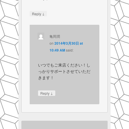
↓
Reply
亀岡潤
on
2014年3月30日 at
10:49 AM
said:
いつでもご来店ください！し
っかりサポートさせていただ
きます！
↓
Reply